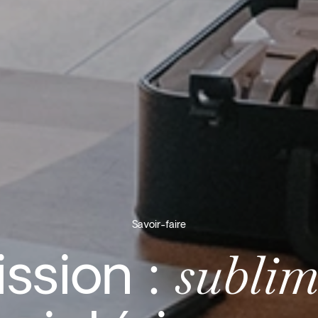
Savoir-faire
sublim
ssion :