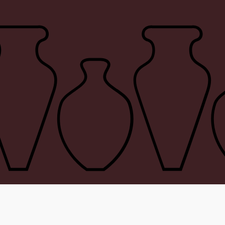
Interior
tact
©
2026
Bax